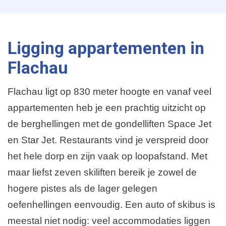
n
e
e
r
n
i
d
Ligging appartementen in
n
g
e
Flachau
p
a
Flachau ligt op 830 meter hoogte en vanaf veel
g
appartementen heb je een prachtig uitzicht op
i
de berghellingen met de gondelliften Space Jet
n
en Star Jet. Restaurants vind je verspreid door
a
het hele dorp en zijn vaak op loopafstand. Met
maar liefst zeven skiliften bereik je zowel de
hogere pistes als de lager gelegen
oefenhellingen eenvoudig. Een auto of skibus is
meestal niet nodig: veel accommodaties liggen