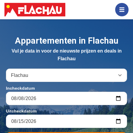
Overslaan
en
naar
Wintersport
Skipas
Arrangementen
de
inhoud
gaan
Accommodatie + skipas
Pistekaart
Wandelen
Appartementen in Flachau
Vul je data in voor de nieuwste prijzen en deals in
Vakantiehuizen
Skigebied
Fietsen
Flachau
Zomervakantie
Skiverhuur
Zwemmen
Skiles
Zien en doen
Incheckdatum
Après-ski
Uitcheckdatum
Rodelen
Restaurants