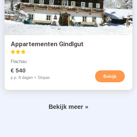
Appartementen Gindlgut
Flachau
€ 540
Bekijk
p.p. 8 dagen + Skipas
V
Bekijk meer »
P
o
a
g
l
i
g