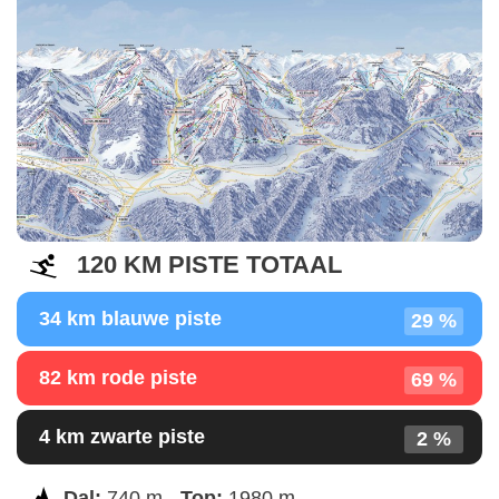
120 KM PISTE TOTAAL
34 km blauwe piste
29 %
82 km rode piste
69 %
4 km zwarte piste
2 %
Dal:
740 m -
Top:
1980 m